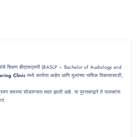
₹
4
9
9
9
.
9
2
.
5
0
.
0
.
न त्यांचे शिक्षण बीएएसएलपी (BASLP – Bachelor of Audiology and
ring Clinic
मध्ये कार्यरत आहेत आणि मुलांच्या भाषिक विकासासाठी,
 श्रवण समस्या सोडवण्यात मदत झाली आहे. या पुस्तकाद्वारे ते पालकांना
ात.