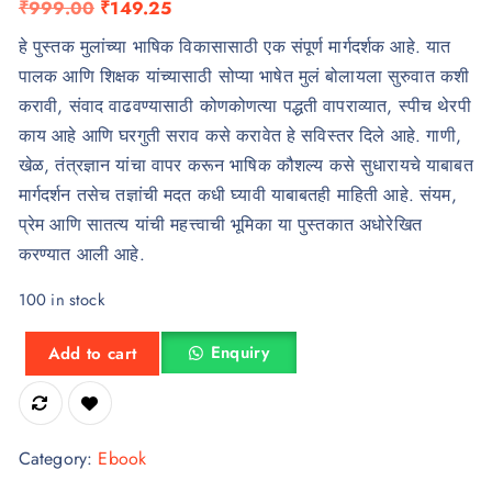
O
C
₹
999.00
₹
149.25
r
u
हे पुस्तक मुलांच्या भाषिक विकासासाठी एक संपूर्ण मार्गदर्शक आहे. यात
i
r
पालक आणि शिक्षक यांच्यासाठी सोप्या भाषेत मुलं बोलायला सुरुवात कशी
g
r
करावी, संवाद वाढवण्यासाठी कोणकोणत्या पद्धती वापराव्यात, स्पीच थेरपी
i
e
काय आहे आणि घरगुती सराव कसे करावेत हे सविस्तर दिले आहे. गाणी,
n
n
खेळ, तंत्रज्ञान यांचा वापर करून भाषिक कौशल्य कसे सुधारायचे याबाबत
a
t
मार्गदर्शन तसेच तज्ञांची मदत कधी घ्यावी याबाबतही माहिती आहे. संयम,
l
p
प्रेम आणि सातत्य यांची महत्त्वाची भूमिका या पुस्तकात अधोरेखित
p
r
करण्यात आली आहे.
r
i
100 in stock
i
c
c
e
मुलांचा बोलण्याचा प्रवास quantity
Enquiry
Add to cart
e
i
w
s
a
:
s
₹
Category:
Ebook
:
1