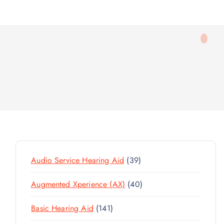
3
Audio Service Hearing Aid
39
9
4
Augmented Xperience (AX)
40
P
0
R
1
Basic Hearing Aid
141
P
O
4