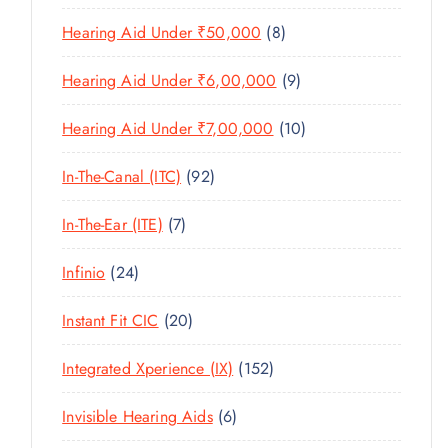
U
T
P
R
U
C
8
Hearing Aid Under ₹50,000
8
S
R
O
C
T
P
O
D
T
9
Hearing Aid Under ₹6,00,000
9
S
R
D
U
S
P
O
U
C
1
Hearing Aid Under ₹7,00,000
10
R
D
C
T
0
O
U
T
9
In-The-Canal (ITC)
92
S
P
D
C
S
2
R
U
T
7
In-The-Ear (ITE)
7
P
O
C
S
P
R
D
T
2
Infinio
24
R
O
U
S
4
O
D
C
2
Instant Fit CIC
20
P
D
U
T
0
R
U
C
1
Integrated Xperience (IX)
152
S
P
O
C
T
5
R
D
T
6
Invisible Hearing Aids
6
S
2
O
U
S
P