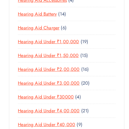
Hearing Aid Accessories
4
T
P
D
D
T
P
S
R
U
U
1
Hearing Aid Battery
14
S
R
O
C
C
4
O
D
T
6
Hearing Aid Charger
6
T
P
D
U
P
S
R
U
C
1
Hearing Aid Under ₹1,00,000
19
R
O
C
T
9
O
D
T
1
Hearing Aid Under ₹1,50,000
15
S
P
D
U
S
5
R
U
C
1
Hearing Aid Under ₹2,00,000
16
P
O
C
T
6
R
D
T
2
Hearing Aid Under ₹3,00,000
20
S
P
O
U
S
0
R
D
C
4
Hearing Aid Under ₹30000
4
P
O
U
T
P
R
D
C
2
Hearing Aid Under ₹4,00,000
21
S
R
O
U
T
1
O
D
C
9
Hearing Aid Under ₹40,000
9
S
P
D