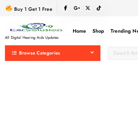
S
Buy 1 Get 1 Free
k
i
p
Home
Shop
Trending N
t
All Digital Hearing Aids Updates
o
Browse Categories
c
o
n
t
e
n
t