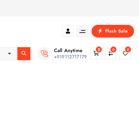
Flash Sale
Call Anytime
0
0
0
+919112717179