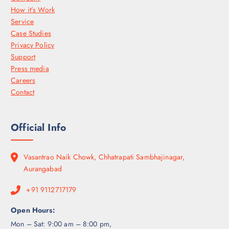
How it’s Work
Service
Case Studies
Privacy Policy
Support
Press media
Careers
Contact
Official Info
Vasantrao Naik Chowk, Chhatrapati Sambhajinagar,
Aurangabad
+91 9112717179
Open Hours:
Mon – Sat: 9:00 am – 8:00 pm,