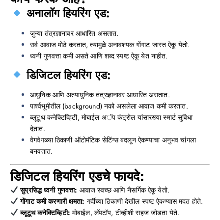
अनालॉग हियरिंग एड:
जुन्या तंत्रज्ञानावर आधारित असतात.
सर्व आवाज मोठे करतात, त्यामुळे अनावश्यक गोंगाट जास्त ऐकू येतो.
ध्वनी गुणवत्ता कमी असते आणि शब्द स्पष्ट ऐकू येत नाहीत.
डिजिटल हियरिंग एड:
आधुनिक आणि अत्याधुनिक तंत्रज्ञानावर आधारित असतात.
पार्श्वभूमीतील (background) नको असलेला आवाज कमी करतात.
ब्लूटूथ कनेक्टिव्हिटी, मोबाईल अॅप कंट्रोल यांसारख्या स्मार्ट सुविधा
देतात.
वेगवेगळ्या ठिकाणी ऑटोमॅटिक सेटिंग्स बदलून ऐकण्याचा अनुभव चांगला
बनवतात.
डिजिटल हियरिंग एडचे फायदे:
सुप्रसिद्ध ध्वनी गुणवत्ता:
आवाज स्वच्छ आणि नैसर्गिक ऐकू येतो.
गोंगाट कमी करणारी क्षमता:
गर्दीच्या ठिकाणी देखील स्पष्ट ऐकण्यास मदत होते.
ब्लूटूथ कनेक्टिव्हिटी:
मोबाईल, लॅपटॉप, टीव्हीशी सहज जोडता येते.