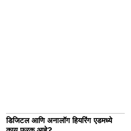
डिजिटल आणि अनालॉग हियरिंग एडमध्ये
काय फरक आहे?