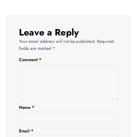
n
a
Leave a Reply
v
Your email address will not be published.
Required
i
fields are marked
*
Comment
*
g
a
t
i
Name
*
o
Email
*