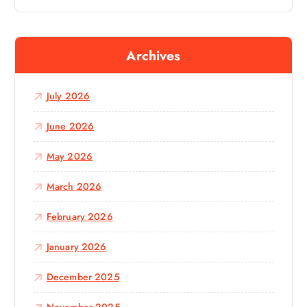
a
r
c
Archives
h
f
o
July 2026
r
:
June 2026
May 2026
March 2026
February 2026
January 2026
December 2025